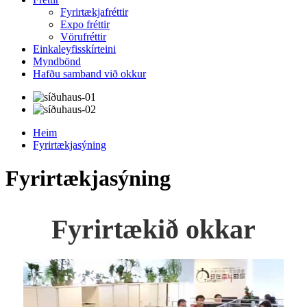
Fyrirtækjafréttir
Expo fréttir
Vörufréttir
Einkaleyfisskírteini
Myndbönd
Hafðu samband við okkur
Heim
Fyrirtækjasýning
Fyrirtækjasýning
Fyrirtækið okkar