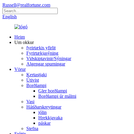
Russell@realfortune.com
English
Heim
Um okkur
fyrirtækis yfirlit
Fyrirtækjasýning
Viðskiptavinir/Sýningar
Algengar spurningar
Vörur
Kertastjaki
Útivist
Borðlampi
Gler borðlampi
Borðlampi úr málmi
Vasi
Hátíðarskreytingar
jólin
Hrekkjavaka
páskar
Stefna
Fréttir