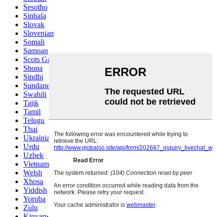
Sesotho
Sinhala
Slovak
Slovenian
Somali
Samoan
Scots Gaelic
Shona
Sindhi
Sundanese
Swahili
Tajik
Tamil
Telugu
Thai
Ukrainian
Urdu
Uzbek
Vietnamese
Welsh
Xhosa
Yiddish
Yoruba
Zulu
Kinyarwanda