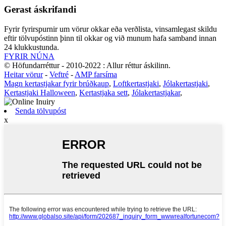
Gerast áskrifandi
Fyrir fyrirspurnir um vörur okkar eða verðlista, vinsamlegast skildu
eftir tölvupóstinn þinn til okkar og við munum hafa samband innan
24 klukkustunda.
FYRIR NÚNA
© Höfundarréttur - 2010-2022 : Allur réttur áskilinn.
Heitar vörur
-
Veftré
-
AMP farsíma
Magn kertastjakar fyrir brúðkaup
,
Loftkertastjaki
,
Jólakertastjaki
,
Kertastjaki Halloween
,
Kertastjaka sett
,
Jólakertastjakar
,
Senda tölvupóst
x