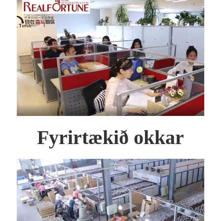
Fyrirtækið okkar