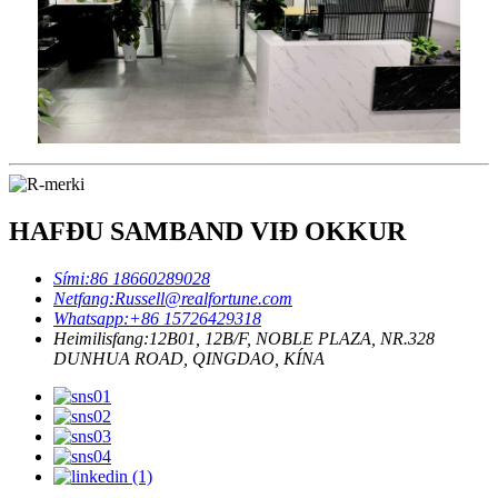
HAFÐU SAMBAND VIÐ OKKUR
Sími:
86 18660289028
Netfang:
Russell@realfortune.com
Whatsapp:
+86 15726429318
Heimilisfang:
12B01, 12B/F, NOBLE PLAZA, NR.328
DUNHUA ROAD, QINGDAO, KÍNA